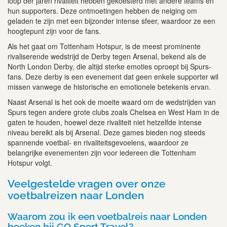
loop der jaren rivaliteit hebben gekoesterd met andere teams en
hun supporters. Deze ontmoetingen hebben de neiging om
geladen te zijn met een bijzonder intense sfeer, waardoor ze een
hoogtepunt zijn voor de fans.
Als het gaat om Tottenham Hotspur, is de meest prominente
rivaliserende wedstrijd de Derby tegen Arsenal, bekend als de
North London Derby, die altijd sterke emoties oproept bij Spurs-
fans. Deze derby is een evenement dat geen enkele supporter wil
missen vanwege de historische en emotionele betekenis ervan.
Naast Arsenal is het ook de moeite waard om de wedstrijden van
Spurs tegen andere grote clubs zoals Chelsea en West Ham in de
gaten te houden, hoewel deze rivaliteit niet hetzelfde intense
niveau bereikt als bij Arsenal. Deze games bieden nog steeds
spannende voetbal- en rivaliteitsgevoelens, waardoor ze
belangrijke evenementen zijn voor iedereen die Tottenham
Hotspur volgt.
Veelgestelde vragen over onze
voetbalreizen naar Londen
Waarom zou ik een voetbalreis naar Londen
boeken bij GO Sport Travel?