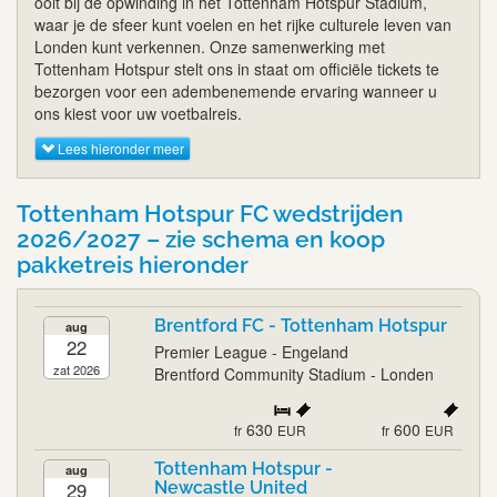
ooit bij de opwinding in het Tottenham Hotspur Stadium,
waar je de sfeer kunt voelen en het rijke culturele leven van
Londen kunt verkennen. Onze samenwerking met
Tottenham Hotspur stelt ons in staat om officiële tickets te
bezorgen voor een adembenemende ervaring wanneer u
ons kiest voor uw voetbalreis.
Lees hieronder meer
Tottenham Hotspur FC wedstrijden
2026/2027 – zie schema en koop
pakketreis hieronder
Brentford FC - Tottenham Hotspur
aug
22
Premier League - Engeland
zat 2026
Brentford Community Stadium - Londen
630
600
fr
EUR
fr
EUR
Tottenham Hotspur -
aug
29
Newcastle United