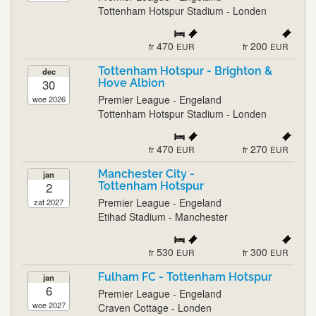
Tottenham Hotspur Stadium - Londen
470
200
fr
EUR
fr
EUR
Tottenham Hotspur - Brighton &
dec
30
Hove Albion
Premier League - Engeland
woe 2026
Tottenham Hotspur Stadium - Londen
470
270
fr
EUR
fr
EUR
Manchester City -
jan
2
Tottenham Hotspur
Premier League - Engeland
zat 2027
Etihad Stadium - Manchester
530
300
fr
EUR
fr
EUR
Fulham FC - Tottenham Hotspur
jan
6
Premier League - Engeland
woe 2027
Craven Cottage - Londen