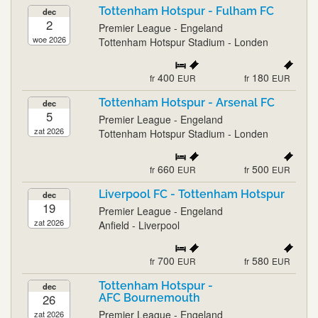
Tottenham Hotspur - Fulham FC
dec
2
Premier League - Engeland
woe 2026
Tottenham Hotspur Stadium - Londen
400
180
fr
EUR
fr
EUR
Tottenham Hotspur - Arsenal FC
dec
5
Premier League - Engeland
zat 2026
Tottenham Hotspur Stadium - Londen
660
500
fr
EUR
fr
EUR
Liverpool FC - Tottenham Hotspur
dec
19
Premier League - Engeland
zat 2026
Anfield - Liverpool
700
580
fr
EUR
fr
EUR
Tottenham Hotspur -
dec
26
AFC Bournemouth
Premier League - Engeland
zat 2026