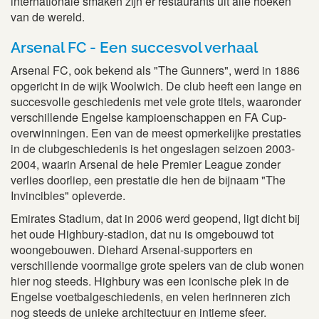
internationale smaken zijn er restaurants uit alle hoeken
van de wereld.
Arsenal FC - Een succesvol verhaal
Arsenal FC, ook bekend als "The Gunners", werd in 1886
opgericht in de wijk Woolwich. De club heeft een lange en
succesvolle geschiedenis met vele grote titels, waaronder
verschillende Engelse kampioenschappen en FA Cup-
overwinningen. Een van de meest opmerkelijke prestaties
in de clubgeschiedenis is het ongeslagen seizoen 2003-
2004, waarin Arsenal de hele Premier League zonder
verlies doorliep, een prestatie die hen de bijnaam "The
Invincibles" opleverde.
Emirates Stadium, dat in 2006 werd geopend, ligt dicht bij
het oude Highbury-stadion, dat nu is omgebouwd tot
woongebouwen. Diehard Arsenal-supporters en
verschillende voormalige grote spelers van de club wonen
hier nog steeds. Highbury was een iconische plek in de
Engelse voetbalgeschiedenis, en velen herinneren zich
nog steeds de unieke architectuur en intieme sfeer.