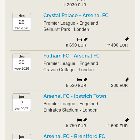
2030
fr
EUR
Crystal Palace - Arsenal FC
dec
26
Premier League - Engeland
zat 2026
Selhurst Park - Londen
690
400
fr
EUR
fr
EUR
Fulham FC - Arsenal FC
dec
30
Premier League - Engeland
woe 2026
Craven Cottage - Londen
520
280
fr
EUR
fr
EUR
Arsenal FC - Ipswich Town
jan
2
Premier League - Engeland
zat 2027
Emirates Stadium - Londen
750
600
fr
EUR
fr
EUR
Arsenal FC - Brentford FC
jan