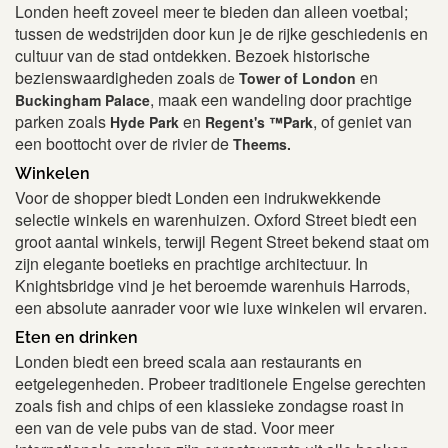
Londen heeft zoveel meer te bieden dan alleen voetbal;
tussen de wedstrijden door kun je de rijke geschiedenis en
cultuur van de stad ontdekken. Bezoek historische
bezienswaardigheden zoals
en
de
Tower of London
, maak een wandeling door prachtige
Buckingham Palace
parken zoals
en
, of geniet van
Hyde Park
Regent's ™Park
een boottocht over de rivier de
Theems.
Winkelen
Voor de shopper biedt Londen een indrukwekkende
selectie winkels en warenhuizen. Oxford Street biedt een
groot aantal winkels, terwijl Regent Street bekend staat om
zijn elegante boetieks en prachtige architectuur. In
Knightsbridge vind je het beroemde warenhuis Harrods,
een absolute aanrader voor wie luxe winkelen wil ervaren.
Eten en drinken
Londen biedt een breed scala aan restaurants en
eetgelegenheden. Probeer traditionele Engelse gerechten
zoals fish and chips of een klassieke zondagse roast in
een van de vele pubs van de stad. Voor meer