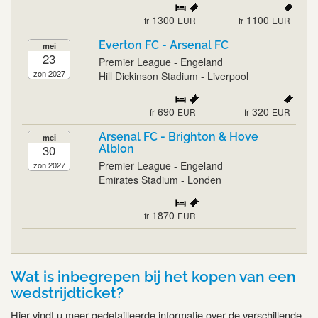
1300
1100
fr
EUR
fr
EUR
Everton FC - Arsenal FC
mei
23
Premier League - Engeland
zon 2027
Hill Dickinson Stadium - Liverpool
690
320
fr
EUR
fr
EUR
Arsenal FC - Brighton & Hove
mei
30
Albion
Premier League - Engeland
zon 2027
Emirates Stadium - Londen
1870
fr
EUR
Wat is inbegrepen bij het kopen van een
wedstrijdticket?
Hier vindt u meer gedetailleerde informatie over de verschillende