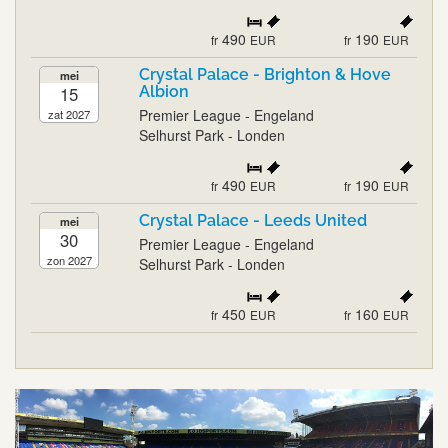
490
190
fr
EUR
fr
EUR
Crystal Palace - Brighton & Hove
mei
15
Albion
Premier League - Engeland
zat 2027
Selhurst Park - Londen
490
190
fr
EUR
fr
EUR
Crystal Palace - Leeds United
mei
30
Premier League - Engeland
zon 2027
Selhurst Park - Londen
450
160
fr
EUR
fr
EUR