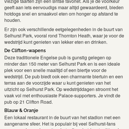
vlezige taarten zijn een Britse favoriet. Als je de voorkeur
geeft aan iets eenvoudigs maar altijd gewaardeerd, bieden
hotdogs snel en smaakvol eten om honger op afstand te
houden.
Er zijn ook verschillende eetgelegenheden in de buurt van
Selhurst Park, vooral rond Thornton Heath, waar je voor de
wedstrijd kunt genieten van lekker eten en drinken.
De Clifton-wapens
Deze traditionele Engelse pub is gunstig gelegen op
minder dan 150 meter van Selhurst Park en is een ideale
plek voor een snelle maaltijd of een biertje voor de
wedstrijd. De pub biedt ook een charmante biertuin en een
terras aan de voorzijde waar u kunt genieten van het
uitzicht op Selhurst Park. Op wedstrijddagen stroomt het
vaak vol met enthousiaste Palace-supporters. Je vindt de
pub op 21 Clifton Road.
Blauw & Oranje
Een lokaal restaurant in de buurt van het stadion met een
aangename sfeer. Het is populair bij veel Selhurst-fans