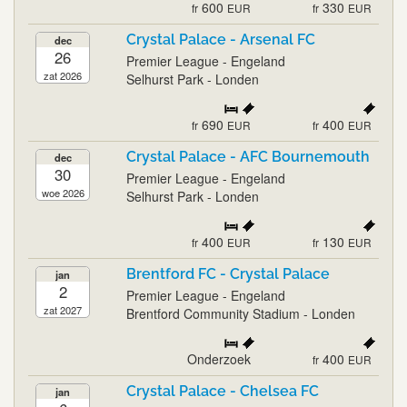
600
330
fr
EUR
fr
EUR
Crystal Palace - Arsenal FC
dec
26
Premier League - Engeland
zat 2026
Selhurst Park - Londen
690
400
fr
EUR
fr
EUR
Crystal Palace - AFC Bournemouth
dec
30
Premier League - Engeland
woe 2026
Selhurst Park - Londen
400
130
fr
EUR
fr
EUR
Brentford FC - Crystal Palace
jan
2
Premier League - Engeland
zat 2027
Brentford Community Stadium - Londen
Onderzoek
400
fr
EUR
Crystal Palace - Chelsea FC
jan