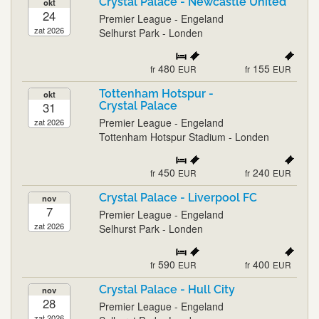
Crystal Palace - Newcastle United
okt
24
Premier League - Engeland
zat 2026
Selhurst Park - Londen
480
155
fr
EUR
fr
EUR
Tottenham Hotspur -
okt
31
Crystal Palace
Premier League - Engeland
zat 2026
Tottenham Hotspur Stadium - Londen
450
240
fr
EUR
fr
EUR
Crystal Palace - Liverpool FC
nov
7
Premier League - Engeland
zat 2026
Selhurst Park - Londen
590
400
fr
EUR
fr
EUR
Crystal Palace - Hull City
nov
28
Premier League - Engeland
zat 2026