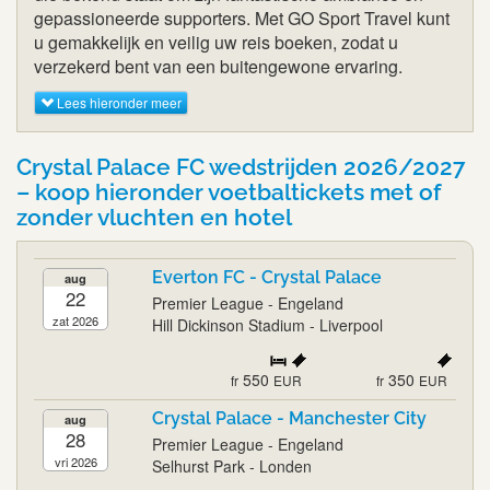
gepassioneerde supporters. Met GO Sport Travel kunt
u gemakkelijk en veilig uw reis boeken, zodat u
verzekerd bent van een buitengewone ervaring.
Lees hieronder meer
Crystal Palace FC wedstrijden 2026/2027
– koop hieronder voetbaltickets met of
zonder vluchten en hotel
Everton FC - Crystal Palace
aug
22
Premier League - Engeland
zat 2026
Hill Dickinson Stadium - Liverpool
550
350
fr
EUR
fr
EUR
Crystal Palace - Manchester City
aug
28
Premier League - Engeland
vri 2026
Selhurst Park - Londen