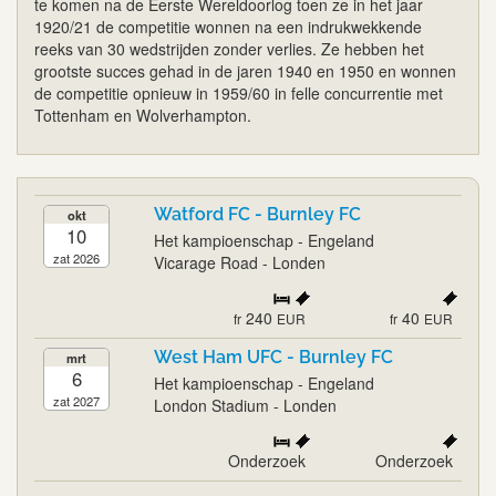
te komen na de Eerste Wereldoorlog toen ze in het jaar
1920/21 de competitie wonnen na een indrukwekkende
reeks van 30 wedstrijden zonder verlies. Ze hebben het
grootste succes gehad in de jaren 1940 en 1950 en wonnen
de competitie opnieuw in 1959/60 in felle concurrentie met
Tottenham en Wolverhampton.
Watford FC - Burnley FC
okt
10
Het kampioenschap - Engeland
zat 2026
Vicarage Road - Londen
240
40
fr
EUR
fr
EUR
West Ham UFC - Burnley FC
mrt
6
Het kampioenschap - Engeland
zat 2027
London Stadium - Londen
Onderzoek
Onderzoek