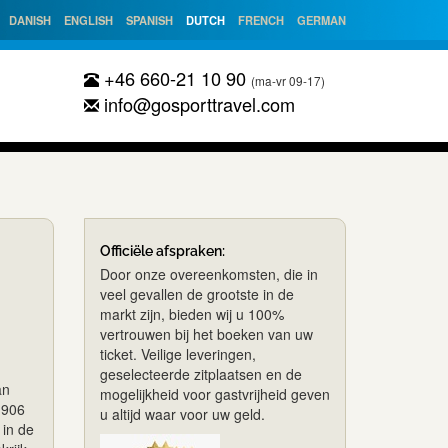
DANISH
ENGLISH
SPANISH
DUTCH
FRENCH
GERMAN
+46 660-21 10 90
(ma-vr 09-17)
info@gosporttravel.com
Officiële afspraken:
Door onze overeenkomsten, die in
veel gevallen de grootste in de
markt zijn, bieden wij u 100%
vertrouwen bij het boeken van uw
ticket. Veilige leveringen,
geselecteerde zitplaatsen en de
an
mogelijkheid voor gastvrijheid geven
 1906
u altijd waar voor uw geld.
 in de