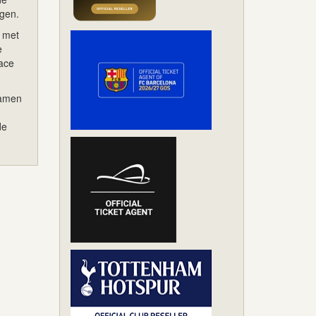
gen.
, met
e
race
samen
de