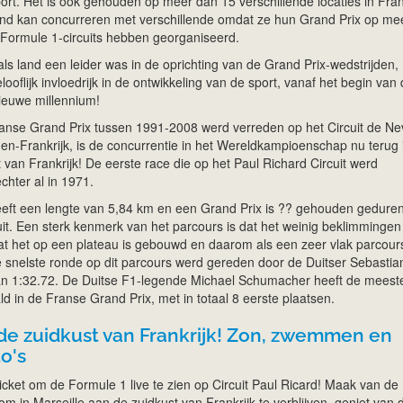
rt. Het is ook gehouden op meer dan 15 verschillende locaties in Frank
 land kan concurreren met verschillende omdat ze hun Grand Prix op me
 Formule 1-circuits hebben georganiseerd.
k als land een leider was in de oprichting van de Grand Prix-wedstrijden,
oflijk invloedrijk in de ontwikkeling van de sport, vanaf het begin van
nieuwe millennium!
Franse Grand Prix tussen 1991-2008 werd verreden op het Circuit de Ne
n-Frankrijk, is de concurrentie in het Wereldkampioenschap nu terug 
 van Frankrijk! De eerste race die op het Paul Richard Circuit werd
chter al in 1971.
heeft een lengte van 5,84 km en een Grand Prix is ?? gehouden gedure
uit. Een sterk kenmerk van het parcours is dat het weinig beklimmingen
at het op een plateau is gebouwd en daarom als een zeer vlak parcour
snelste ronde op dit parcours werd gereden door de Duitser Sebastia
 van 1:32.72. De Duitse F1-legende Michael Schumacher heeft de meest
 in de Franse Grand Prix, met in totaal 8 eerste plaatsen.
e zuidkust van Frankrijk! Zon, zwemmen en
o's
icket om de Formule 1 live te zien op Circuit Paul Ricard! Maak van de
m in Marseille aan de zuidkust van Frankrijk te verblijven, geniet van 