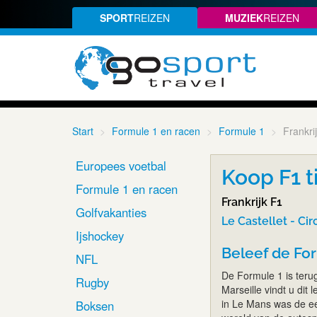
SPORT
REIZEN
MUZIEK
REIZEN
Start
Formule 1 en racen
Formule 1
Frankri
Europees voetbal
Koop F1 ti
Formule 1 en racen
Frankrijk F1
Golfvakanties
Le Castellet - Cir
Ijshockey
Beleef de For
NFL
De Formule 1 is terug
Rugby
Marseille vindt u dit
in Le Mans was de ee
Boksen