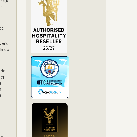
rijk,
er
 de
vers
in de
nde
 en
s
n
e
de