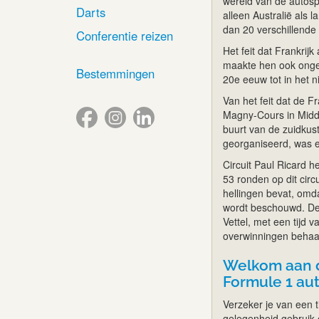
wereld van de autospo
Darts
alleen Australië als
dan 20 verschillende
Conferentie reizen
Het feit dat Frankrij
maakte hen ook ongelo
Bestemmingen
20e eeuw tot in het 
Van het feit dat de 
Magny-Cours in Midde
buurt van de zuidkust
georganiseerd, was e
Circuit Paul Ricard 
53 ronden op dit circ
hellingen bevat, omd
wordt beschouwd. De 
Vettel, met een tijd
overwinningen behaald
Welkom aan d
Formule 1 aut
Verzeker je van een t
gelegenheid gebruik o