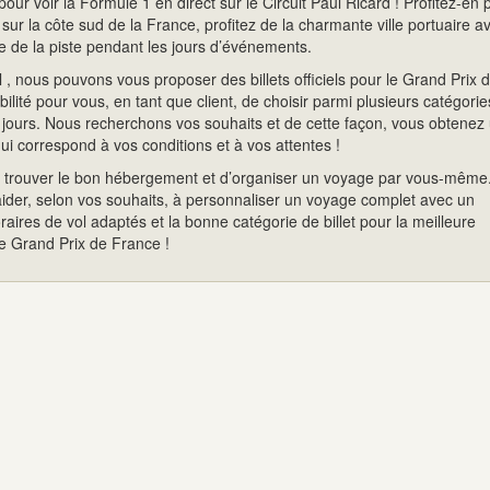
pour voir la Formule 1 en direct sur le Circuit Paul Ricard ! Profitez-en 
 sur la côte sud de la France, profitez de la charmante ville portuaire a
e de la piste pendant les jours d’événements.
, nous pouvons vous proposer des billets officiels pour le Grand Prix 
ilité pour vous, en tant que client, de choisir parmi plusieurs catégorie
 jours. Nous recherchons vos souhaits et de cette façon, vous obtenez
qui correspond à vos conditions et à vos attentes !
e de trouver le bon hébergement et d’organiser un voyage par vous-même
der, selon vos souhaits, à personnaliser un voyage complet avec un
ires de vol adaptés et la bonne catégorie de billet pour la meilleure
e Grand Prix de France !