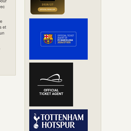
pour
vec
de
s et
 un
.