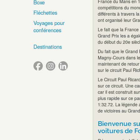
France du Mans en 19
Boxe
compétitions du mond
Fléchettes
différents à travers l
ont organisé leur Gra
Voyages pour
conférences
Le fait que la France
Grand Prix les a éga
du début du 20e siècl
Destinations
Du fait que le Grand 
Magny-Cours dans le 
maintenant de retour
sur le circuit Paul Ri
Le Circuit Paul Rica
sur ce circuit. Une c
car il est construit 
plus rapide sur ce pa
1:32.72. La légende 
de victoires au Grand
Bienvenue sur
voitures de F