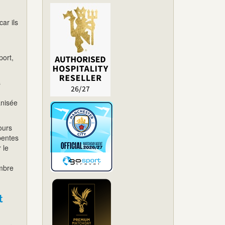
car ils
u
port,
s
anisée
ours
pentes
 le
ombre
t