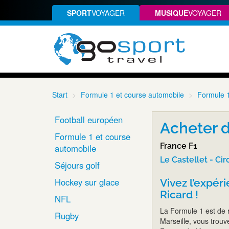
SPORT
VOYAGER
MUSIQUE
VOYAGER
Start
Formule 1 et course automobile
Formule 
Football européen
Acheter d
Formule 1 et course
France F1
automobile
Le Castellet - Cir
Séjours golf
Hockey sur glace
Vivez l’expéri
Ricard !
NFL
La Formule 1 est de r
Rugby
Marseille, vous trouv