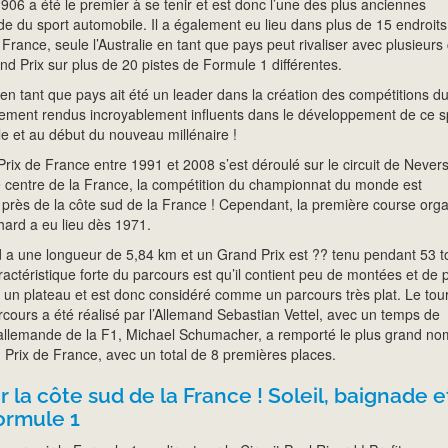
06 a été le premier à se tenir et est donc l’une des plus anciennes
e du sport automobile. Il a également eu lieu dans plus de 15 endroits
a France, seule l’Australie en tant que pays peut rivaliser avec plusieurs 
nd Prix sur plus de 20 pistes de Formule 1 différentes.
 en tant que pays ait été un leader dans la création des compétitions d
lement rendus incroyablement influents dans le développement de ce s
e et au début du nouveau millénaire !
Prix de France entre 1991 et 2008 s’est déroulé sur le circuit de Never
centre de la France, la compétition du championnat du monde est
 près de la côte sud de la France ! Cependant, la première course org
chard a eu lieu dès 1971.
rd a une longueur de 5,84 km et un Grand Prix est ?? tenu pendant 53 t
aractéristique forte du parcours est qu’il contient peu de montées et de 
sur un plateau et est donc considéré comme un parcours très plat. Le tour
rcours a été réalisé par l’Allemand Sebastian Vettel, avec un temps de
allemande de la F1, Michael Schumacher, a remporté le plus grand n
 Prix de France, avec un total de 8 premières places.
 la côte sud de la France ! Soleil, baignade e
ormule 1