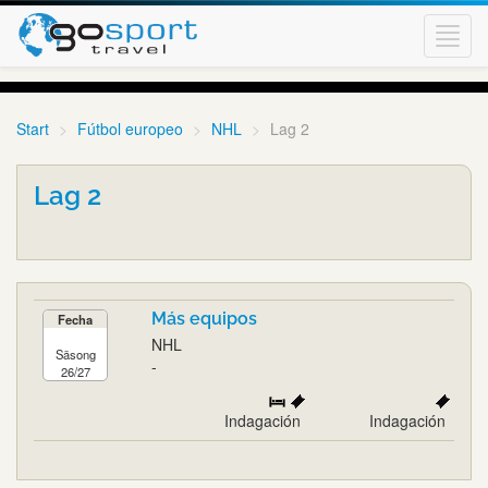
Toggl
navig
Start
Fútbol europeo
NHL
Lag 2
Lag 2
Más equipos
Fecha
NHL
Säsong
-
26/27
Indagación
Indagación