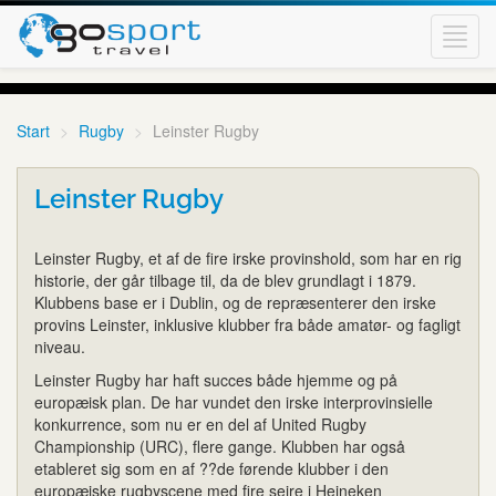
Toggl
navig
Start
Rugby
Leinster Rugby
Leinster Rugby
Leinster Rugby, et af de fire irske provinshold, som har en rig
historie, der går tilbage til, da de blev grundlagt i 1879.
Klubbens base er i Dublin, og de repræsenterer den irske
provins Leinster, inklusive klubber fra både amatør- og fagligt
niveau.
Leinster Rugby har haft succes både hjemme og på
europæisk plan. De har vundet den irske interprovinsielle
konkurrence, som nu er en del af United Rugby
Championship (URC), flere gange. Klubben har også
etableret sig som en af ??de førende klubber i den
europæiske rugbyscene med fire sejre i Heineken