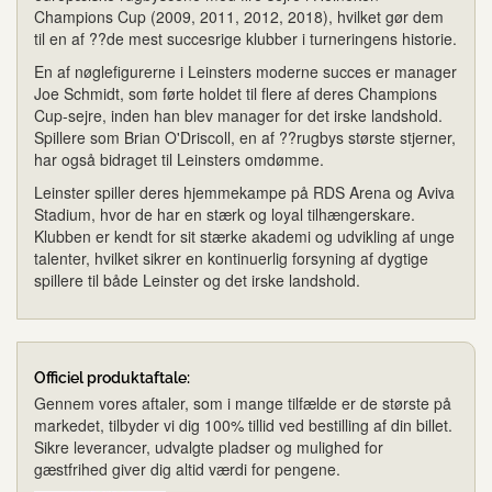
Champions Cup (2009, 2011, 2012, 2018), hvilket gør dem
til en af ??de mest succesrige klubber i turneringens historie.
En af nøglefigurerne i Leinsters moderne succes er manager
Joe Schmidt, som førte holdet til flere af deres Champions
Cup-sejre, inden han blev manager for det irske landshold.
Spillere som Brian O'Driscoll, en af ??rugbys største stjerner,
har også bidraget til Leinsters omdømme.
Leinster spiller deres hjemmekampe på RDS Arena og Aviva
Stadium, hvor de har en stærk og loyal tilhængerskare.
Klubben er kendt for sit stærke akademi og udvikling af unge
talenter, hvilket sikrer en kontinuerlig forsyning af dygtige
spillere til både Leinster og det irske landshold.
Officiel produktaftale:
Gennem vores aftaler, som i mange tilfælde er de største på
markedet, tilbyder vi dig 100% tillid ved bestilling af din billet.
Sikre leverancer, udvalgte pladser og mulighed for
gæstfrihed giver dig altid værdi for pengene.