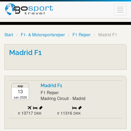
Toggl
navig
Start
F1- & Motorsportsrejser
F1 Rejser
Madrid F1
Madrid F1
Madrid F1
sep
13
F1 Rejser
søn 2026
Madring Circuit - Madrid
13717
11316
fr
DKK
fr
DKK