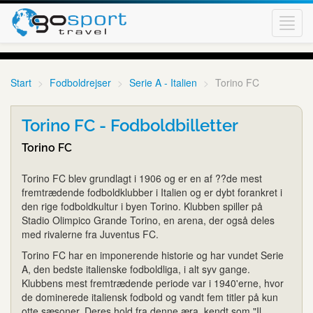
Toggl
navig
Start
Fodboldrejser
Serie A - Italien
Torino FC
Torino FC - Fodboldbilletter
Torino FC
Torino FC blev grundlagt i 1906 og er en af ??de mest
fremtrædende fodboldklubber i Italien og er dybt forankret i
den rige fodboldkultur i byen Torino. Klubben spiller på
Stadio Olimpico Grande Torino, en arena, der også deles
med rivalerne fra Juventus FC.
Torino FC har en imponerende historie og har vundet Serie
A, den bedste italienske fodboldliga, i alt syv gange.
Klubbens mest fremtrædende periode var i 1940'erne, hvor
de dominerede italiensk fodbold og vandt fem titler på kun
otte sæsoner. Deres hold fra denne æra, kendt som "Il