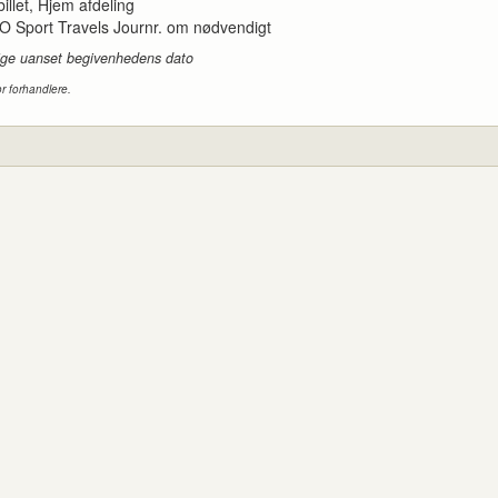
tbillet, Hjem afdeling
GO Sport Travels Journr. om nødvendigt
ldige uanset begivenhedens dato
or forhandlere.