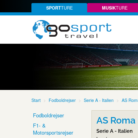
SPORT
TURE
MUSIK
TURE
Start
Fodboldrejser
Serie A - Italien
AS Rom
Fodboldrejser
AS Roma 
F1- &
Serie A - Italien
Motorsportsrejser