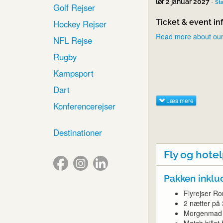
lør 2 januar 2027
-
St
Golf Rejser
Ticket & event in
Hockey Rejser
Read more about our
NFL Rejse
Rugby
Kampsport
Dart
Læs mere
Konferencerejser
Destinationer
Fly og hote
Pakken inklu
Flyrejser Ro
2 nætter på 
Morgenmad
Match billet