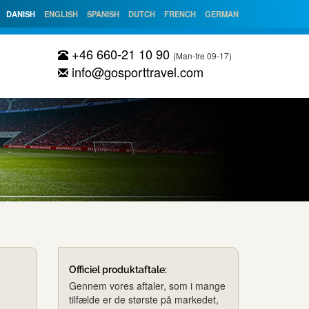
DANISH
ENGLISH
SPANISH
DUTCH
FRENCH
GERMAN
+46 660-21 10 90
(Man-fre 09-17)
info@gosporttravel.com
Officiel produktaftale:
Gennem vores aftaler, som i mange
tilfælde er de største på markedet,