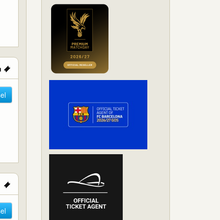
el
el