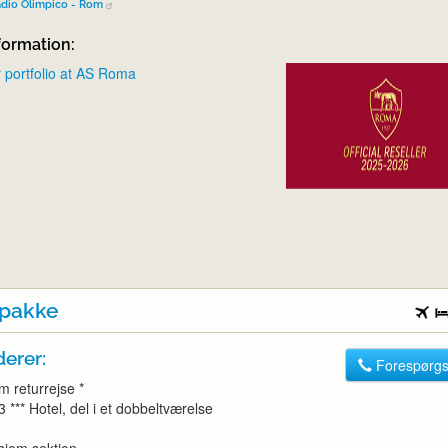
adio Olimpico - Rom
formation:
 portfolio at AS Roma
lpakke
derer:
Forespørgs
m returrejse *
3 *** Hotel, del i et dobbeltværelse
 hjem sektion