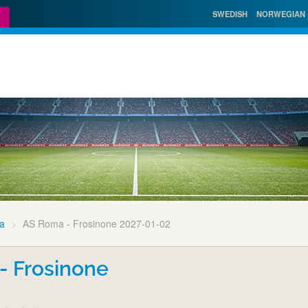
SWEDISH
NORWEGIAN
a
AS Roma - Frosinone 2027-01-02
- Frosinone