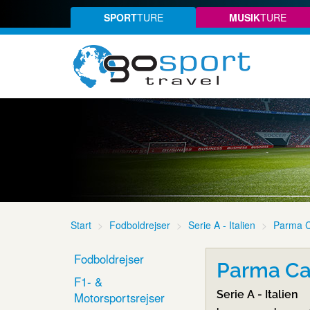
SPORT
TURE
MUSIK
TURE
Start
Fodboldrejser
Serie A - Italien
Parma C
Fodboldrejser
Parma Ca
F1- &
Serie A - Italien
Motorsportsrejser