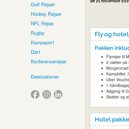
lør 21 november 20
Golf Rejser
Hockey Rejser
NFL Rejse
Rugby
Fly og hote
Kampsport
Pakken inklu
Dart
Flyrejse til 
Konferencerejser
2 nætter på 
Morgenmad
Kampbillet,
Destinationer
Uber Vouch
1 håndbagag
Adgang til G
Skatter og af
Hotel pakk