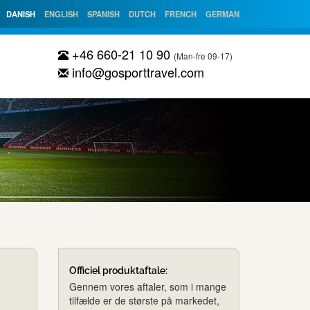
DANISH
ENGLISH
SPANISH
DUTCH
FRENCH
GERMAN
+46 660-21 10 90
(Man-fre 09-17)
info@gosporttravel.com
Officiel produktaftale:
Gennem vores aftaler, som i mange
tilfælde er de største på markedet,