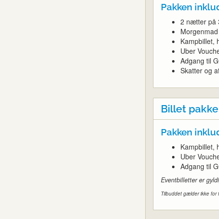
Pakken inklu
2 nætter på 
Morgenmad
Kampbillet,
Uber Vouch
Adgang til G
Skatter og af
Billet pakke
Pakken inklu
Kampbillet,
Uber Vouch
Adgang til G
Eventbilletter er gy
Tilbuddet gælder ikke for 