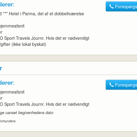
derer:
Forespørgs
3 *** Hotel i Parma, del af et dobbeltværelse
 hjemmeafsnit
er
O Sport Travels Journr. Hvis det er nødvendigt
gifter (ikke lokal byskat)
r
derer:
Forespørgs
 hjemmeafsnit
er
O Sport Travels Journr. Hvis det er nødvendigt
ldige uanset begivenhedens dato
forhandlere.