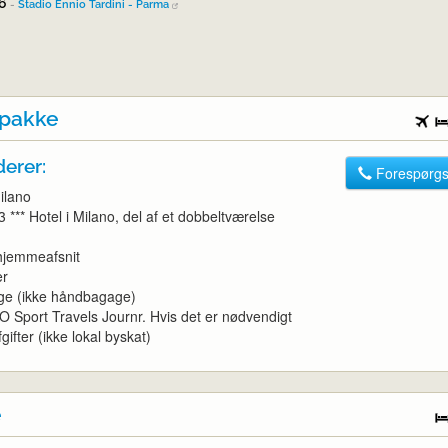
26
-
Stadio Ennio Tardini - Parma
lpakke
derer:
Forespørgs
Milano
3 *** Hotel i Milano, del af et dobbeltværelse
 hjemmeafsnit
er
e (ikke håndbagage)
O Sport Travels Journr. Hvis det er nødvendigt
gifter (ikke lokal byskat)
e