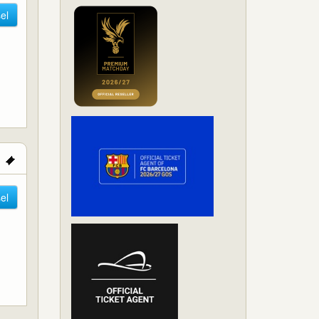
el
el