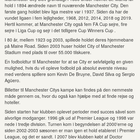
hold i 1894 ændrede navn til nuværende Manchester City. Den
første gang holdet blev liga mestre var i 1937. Siden da har de
vundet ligaen i fem lejligheder, 1968, 2012, 2014, 2018 og 2019.
Hertil kommer, at Manchester City også fem FA Cup sejre, fire
sejre i Liga Cup og sejr i det tidligere Cup Winners Cup .
I 80 år, mellem 1923 og 2003, spillede holdet deres hjemmebane
på Maine Road. Siden 2003 huser holdet City of Manchester
Stadium med plads til over 55.000 tilskuere.
En fodboldtur til Manchester for at se City er selvfølgelig en given
mulighed, hvis du vil opleve fodbold på absolut øverste niveau
med verdens spillere som Kevin De Bruyne, David Silva og Sergio
Agüero.
Billetter til Manchester Citys kampe kan findes på den nemmeste
måde gennem os, hvor du også kan hjælpe med at finde rejse og
hoteller.
Siden starten har klubben oplevet perioder med succes såvel som
alvorlige modganger. 1996 gik ud af Premier League og 1998 var
nede i tredje division. Turnen kom i begyndelsen af 2000'erne og
siden 2002-2003 sæsonen er man igen et hold etableret i Premier
League, og det er sandt. I 2007 blev klubben købt af Doctor