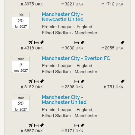
3975
3221
1712
fr
DKK
fr
DKK
fr
DKK
Manchester City -
feb
20
Newcastle United
Premier League - England
lør 2027
Etihad Stadium - Manchester
4318
3632
2055
fr
DKK
fr
DKK
fr
DKK
Manchester City - Everton FC
mar
3
Premier League - England
ons 2027
Etihad Stadium - Manchester
3152
2398
751
fr
DKK
fr
DKK
fr
DKK
Manchester City -
mar
20
Manchester United
Premier League - England
lør 2027
Etihad Stadium - Manchester
6857
6171
fr
DKK
fr
DKK