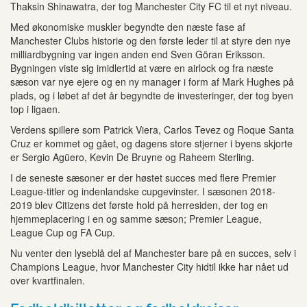
Thaksin Shinawatra, der tog Manchester City FC til et nyt niveau.
Med økonomiske muskler begyndte den næste fase af
Manchester Clubs historie og den første leder til at styre den nye
milliardbygning var ingen anden end Sven Göran Eriksson.
Bygningen viste sig imidlertid at være en airlock og fra næste
sæson var nye ejere og en ny manager i form af Mark Hughes på
plads, og i løbet af det år begyndte de investeringer, der tog byen
top i ligaen.
Verdens spillere som Patrick Viera, Carlos Tevez og Roque Santa
Cruz er kommet og gået, og dagens store stjerner i byens skjorte
er Sergio Agüero, Kevin De Bruyne og Raheem Sterling.
I de seneste sæsoner er der høstet succes med flere Premier
League-titler og indenlandske cupgevinster. I sæsonen 2018-
2019 blev Citizens det første hold på herresiden, der tog en
hjemmeplacering i en og samme sæson; Premier League,
League Cup og FA Cup.
Nu venter den lyseblå del af Manchester bare på en succes, selv i
Champions League, hvor Manchester City hidtil ikke har nået ud
over kvartfinalen.