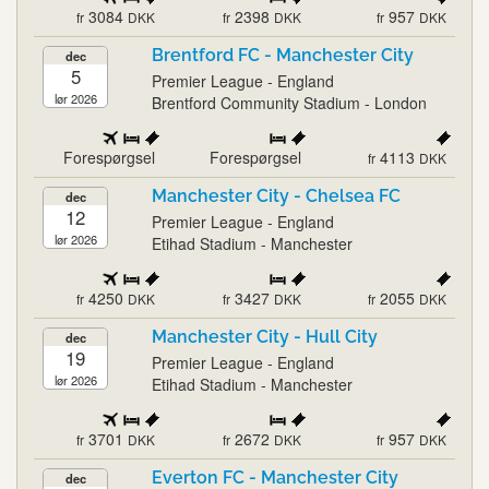
3084
2398
957
fr
DKK
fr
DKK
fr
DKK
Brentford FC - Manchester City
dec
5
Premier League - England
lør 2026
Brentford Community Stadium - London
Forespørgsel
Forespørgsel
4113
fr
DKK
Manchester City - Chelsea FC
dec
12
Premier League - England
lør 2026
Etihad Stadium - Manchester
4250
3427
2055
fr
DKK
fr
DKK
fr
DKK
Manchester City - Hull City
dec
19
Premier League - England
lør 2026
Etihad Stadium - Manchester
3701
2672
957
fr
DKK
fr
DKK
fr
DKK
Everton FC - Manchester City
dec