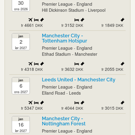
30
Premier League - England
ons 2026
Hill Dickinson Stadium - Liverpool
4661
3152
1849
fr
DKK
fr
DKK
fr
DKK
Manchester City -
jan
2
Tottenham Hotspur
Premier League - England
lør 2027
Etihad Stadium - Manchester
4318
3632
2055
fr
DKK
fr
DKK
fr
DKK
Leeds United - Manchester City
jan
6
Premier League - England
ons 2027
Elland Road - Leeds
5347
4044
3015
fr
DKK
fr
DKK
fr
DKK
Manchester City -
jan
16
Nottingham Forest
Premier League - England
lør 2027