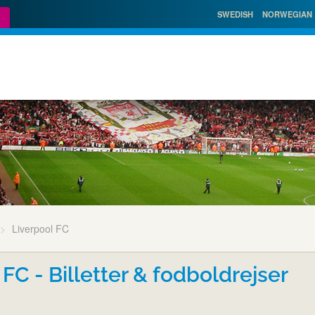
SWEDISH
NORWEGIAN
Liverpool FC
 FC - Billetter & fodboldrejser