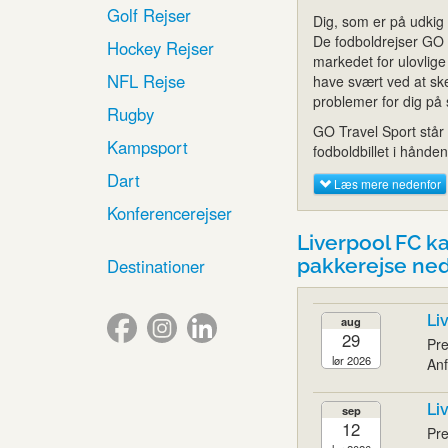
Golf Rejser
Dig, som er på udkig e
De fodboldrejser GO Sp
Hockey Rejser
markedet for ulovlige
NFL Rejse
have svært ved at ske
problemer for dig på 
Rugby
GO Travel Sport står 
Kampsport
fodboldbillet i hånden
Dart
Læs mere nedenfor
Konferencerejser
Liverpool FC 
pakkerejse ne
Destinationer
Li
aug
29
Pre
lør 2026
Anf
Li
sep
12
Pre