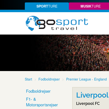
SPORT
TURE
MUSIK
TURE
Start
Fodboldrejser
Premier League - England
Fodboldrejser
Liverpool
F1- &
Liverpool FC
Motorsportsrejser