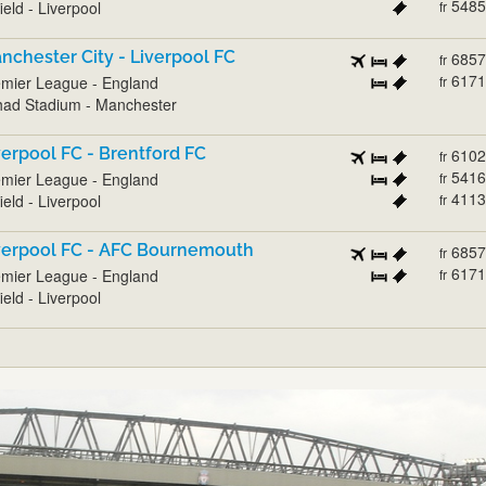
5485
ield - Liverpool
fr
nchester City - Liverpool FC
6857
fr
6171
mier League - England
fr
had Stadium - Manchester
verpool FC - Brentford FC
6102
fr
5416
mier League - England
fr
4113
ield - Liverpool
fr
verpool FC - AFC Bournemouth
6857
fr
6171
mier League - England
fr
ield - Liverpool