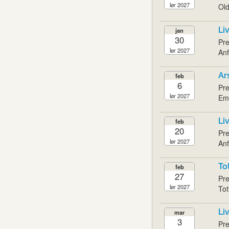
lør 2027
Old
Li
jan
30
Pre
lør 2027
Anf
Ar
feb
6
Pre
lør 2027
Emi
Li
feb
20
Pre
lør 2027
Anf
To
feb
27
Pre
lør 2027
Tot
Li
mar
3
Pre