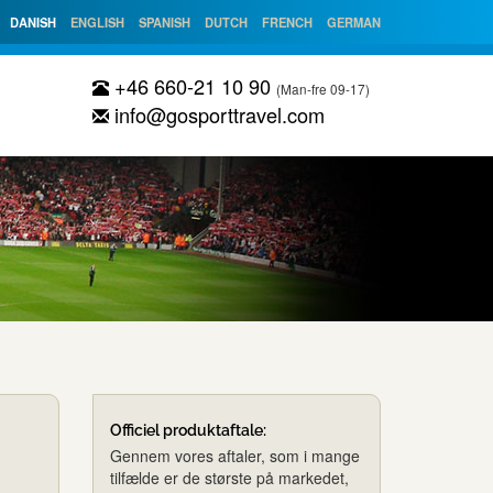
DANISH
ENGLISH
SPANISH
DUTCH
FRENCH
GERMAN
+46 660-21 10 90
(Man-fre 09-17)
info@gosporttravel.com
Officiel produktaftale:
Gennem vores aftaler, som i mange
tilfælde er de største på markedet,