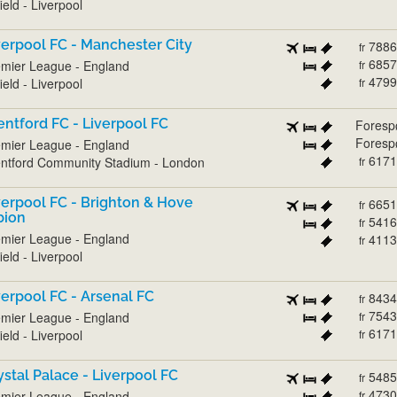
ield - Liverpool
verpool FC - Manchester City
7886
fr
6857
mier League - England
fr
4799
ield - Liverpool
fr
entford FC - Liverpool FC
Foresp
Foresp
mier League - England
6171
ntford Community Stadium - London
fr
verpool FC - Brighton & Hove
6651
fr
bion
5416
fr
mier League - England
4113
fr
ield - Liverpool
verpool FC - Arsenal FC
8434
fr
7543
mier League - England
fr
6171
ield - Liverpool
fr
ystal Palace - Liverpool FC
5485
fr
4730
mier League - England
fr