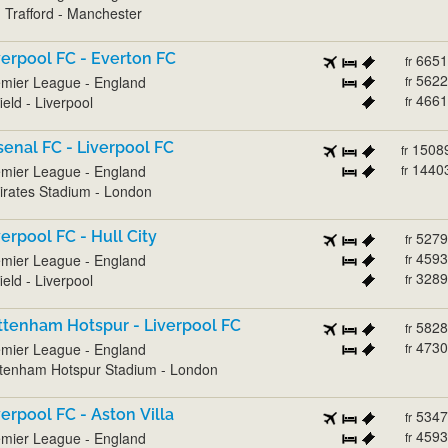
 Trafford - Manchester
verpool FC - Everton FC
6651
fr
5622
mier League - England
fr
4661
ield - Liverpool
fr
senal FC - Liverpool FC
1508
fr
1440
mier League - England
fr
rates Stadium - London
verpool FC - Hull City
5279
fr
4593
mier League - England
fr
3289
ield - Liverpool
fr
ttenham Hotspur - Liverpool FC
5828
fr
4730
mier League - England
fr
tenham Hotspur Stadium - London
verpool FC - Aston Villa
5347
fr
4593
mier League - England
fr