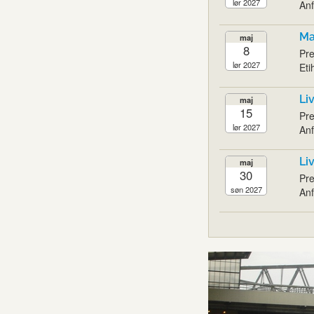
lør 2027
Anf
Ma
maj
8
Pre
lør 2027
Eti
Li
maj
15
Pre
lør 2027
Anf
Li
maj
30
Pre
søn 2027
Anf