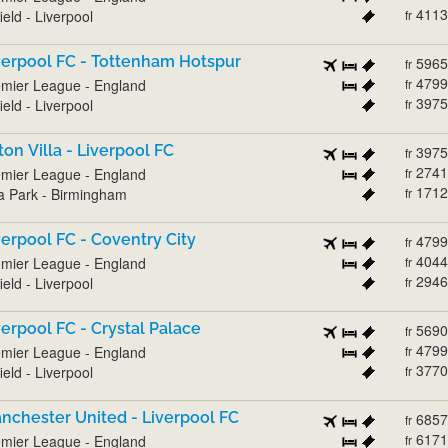
4113
ield - Liverpool
fr
verpool FC - Tottenham Hotspur
5965
fr
4799
mier League - England
fr
3975
ield - Liverpool
fr
ton Villa - Liverpool FC
3975
fr
2741
mier League - England
fr
1712
la Park - Birmingham
fr
verpool FC - Coventry City
4799
fr
4044
mier League - England
fr
2946
ield - Liverpool
fr
verpool FC - Crystal Palace
5690
fr
4799
mier League - England
fr
3770
ield - Liverpool
fr
nchester United - Liverpool FC
6857
fr
6171
mier League - England
fr