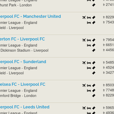
2741
hurst Park - London
fr
verpool FC - Manchester United
8229
fr
7543
mier League - England
fr
ield - Liverpool
erton FC - Liverpool FC
7954
fr
6651
mier League - England
fr
4456
l Dickinson Stadium - Liverpool
fr
verpool FC - Sunderland
5485
fr
4524
mier League - England
fr
3427
ield - Liverpool
fr
elsea FC - Liverpool FC
8503
fr
7748
mier League - England
fr
8229
mford Bridge - London
fr
verpool FC - Leeds United
5965
fr
4936
mier League - England
fr