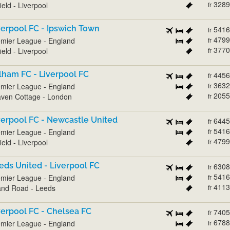
3289
ield - Liverpool
fr
verpool FC - Ipswich Town
5416
fr
4799
mier League - England
fr
3770
ield - Liverpool
fr
lham FC - Liverpool FC
4456
fr
3632
mier League - England
fr
2055
ven Cottage - London
fr
verpool FC - Newcastle United
6445
fr
5416
mier League - England
fr
4799
ield - Liverpool
fr
eds United - Liverpool FC
6308
fr
5416
mier League - England
fr
4113
and Road - Leeds
fr
verpool FC - Chelsea FC
7405
fr
6788
mier League - England
fr