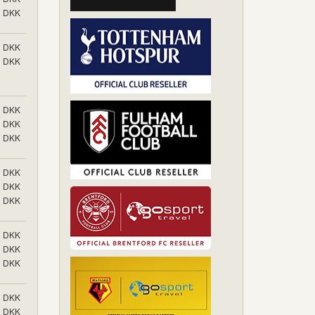
DKK
DKK
DKK
DKK
DKK
DKK
DKK
DKK
DKK
DKK
DKK
DKK
DKK
DKK