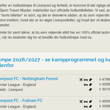
fter en fodboldrejse til Liverpool og Anfield, er kommet til det rigtige st
ort Travel tilbyder, indeholder kun officielle fodboldbilletter. Vi ved, at
 "sorte billetter" er stort, og det er desværre sådan, at du som rejsende
lne imellem, hvad der er en ægte Liverpoolbillet, og hvad der vil skabe
stedet.
inde for samt sikrer, at du som rejsende altid har en 100% officiel autor
, når du beslutter dig for at bestille din fodboldrejse med os.
kampe 2026/2027 - se kampprogrammet og k
denfor
verpool FC - Nottingham Forest
4799
fr
3358
mier League - England
fr
3015
ield - Liverpool
fr
verpool FC - Fulham FC
4593
fr
3358
mier League - England
fr