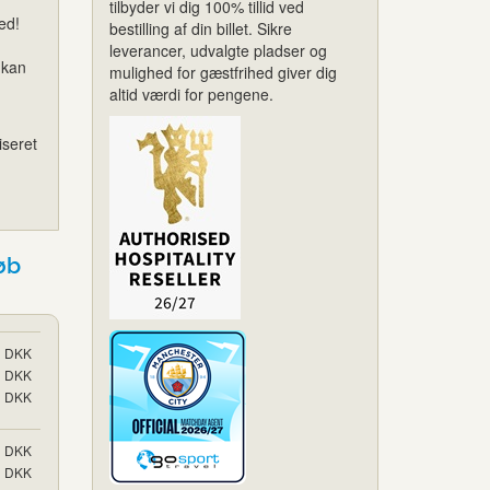
tilbyder vi dig 100% tillid ved
ed!
bestilling af din billet. Sikre
leverancer, udvalgte pladser og
 kan
mulighed for gæstfrihed giver dig
altid værdi for pengene.
iseret
øb
DKK
DKK
DKK
DKK
DKK