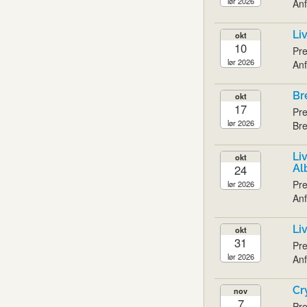
lør 2026
Anf
Li
okt
10
Pre
lør 2026
Anf
Br
okt
17
Pre
lør 2026
Bre
Li
okt
24
Al
Pre
lør 2026
Anf
Li
okt
31
Pre
lør 2026
Anf
Cr
nov
7
Pre