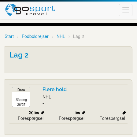
Toggl
navig
Start
Fodboldrejser
NHL
Lag 2
Lag 2
Flere hold
Dato
NHL
Säsong
-
26/27
Forespørgsel
Forespørgsel
Forespørgsel