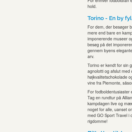
For enhver fodboldfan 
hold.
Torino - En by f
For dem, der besøger bye
mere end bare en kampop
imponerende museer og 
besøg på det imponere
gennem byens elegante g
arv.
Torino er kendt for sin 
agnolotti og afslut med
højkvalitetschokolade o
vine fra Piemonte, sås
For fodboldentusiaster
Tag en rundtur på Allia
kampdagen live og mærk
noget for alle, uanset o
med GO Sport Travel i 
rigdomme!