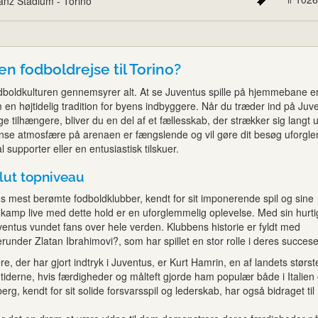
ianz Stadium - Torino
n fodboldrejse til Torino?
odboldkulturen gennemsyrer alt. At se Juventus spille på hjemmebane e
 en højtidelig tradition for byens indbyggere. Når du træder ind på Juv
ge tilhængere, bliver du en del af et fællesskab, der strækker sig langt 
nse atmosfære på arenaen er fængslende og vil gøre dit besøg uforgle
 supporter eller en entusiastisk tilskuer.
lut topniveau
ens mest berømte fodboldklubber, kendt for sit imponerende spil og sine
en kamp live med dette hold er en uforglemmelig oplevelse. Med sin hurt
ventus vundet fans over hele verden. Klubbens historie er fyldt med
erunder Zlatan Ibrahimovi?, som har spillet en stor rolle i deres succese
re, der har gjort indtryk i Juventus, er Kurt Hamrin, en af landets størst
tiderne, hvis færdigheder og målteft gjorde ham populær både i Italien
berg, kendt for sit solide forsvarsspil og lederskab, har også bidraget til