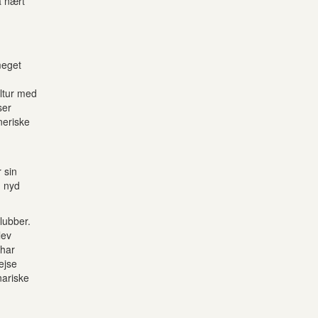
å nært
meget
ltur med
ser
neriske
 sin
g nyd
lubber.
lev
 har
ejse
nariske