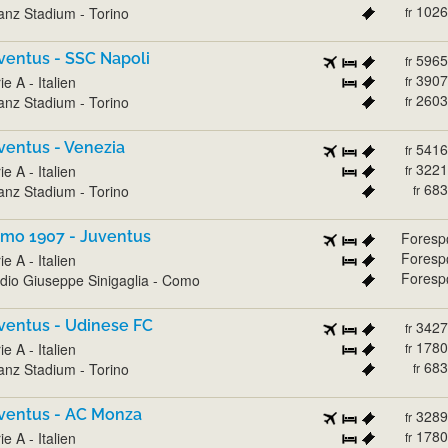
1026
ianz Stadium - Torino
fr
ventus - SSC Napoli
5965
fr
3907
ie A - Italien
fr
2603
ianz Stadium - Torino
fr
ventus - Venezia
5416
fr
3221
ie A - Italien
fr
683
ianz Stadium - Torino
fr
mo 1907 - Juventus
Foresp
Foresp
ie A - Italien
Foresp
dio Giuseppe Sinigaglia - Como
ventus - Udinese FC
3427
fr
1780
ie A - Italien
fr
683
ianz Stadium - Torino
fr
ventus - AC Monza
3289
fr
1780
ie A - Italien
fr