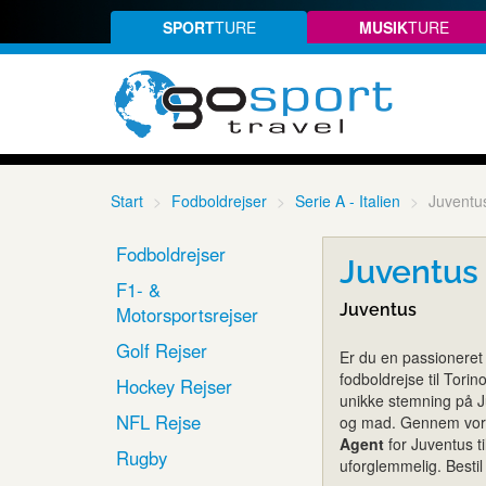
SPORT
TURE
MUSIK
TURE
Start
Fodboldrejser
Serie A - Italien
Juventu
Fodboldrejser
Juventus 
F1- &
Juventus
Motorsportsrejser
Golf Rejser
Er du en passioneret
fodboldrejse til Tori
Hockey Rejser
unikke stemning på J
NFL Rejse
og mad. Gennem vore
Agent
for Juventus til
Rugby
uforglemmelig. Bestil