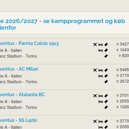
e 2026/2027 - se kampprogrammet og køb
denfor
ventus - Parma Calcio 1913
3427
fr
1643
ie A - Italien
fr
820
ianz Stadium - Torino
fr
ventus - AC Milan
5485
fr
3770
ie A - Italien
fr
2672
ianz Stadium - Torino
fr
ventus - Atalanta BC
3701
fr
2055
ie A - Italien
fr
1026
ianz Stadium - Torino
fr
ventus - SS Lazio
3770
fr
2055
ie A - Italien
fr