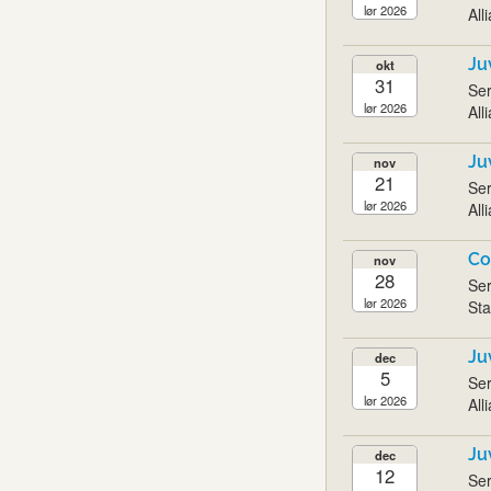
lør 2026
All
Ju
okt
31
Ser
lør 2026
All
Ju
nov
21
Ser
lør 2026
All
Co
nov
28
Ser
lør 2026
Sta
Ju
dec
5
Ser
lør 2026
All
Ju
dec
12
Ser