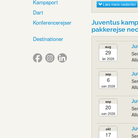
Kampsport
Læs mere nedenfor
Dart
Juventus kamp
Konferencerejser
pakkerejse ne
Destinationer
Ju
aug
29
Ser
lør 2026
All
Ju
sep
6
Ser
søn 2026
All
Ju
sep
20
Ser
søn 2026
All
Ju
okt
17
Ser