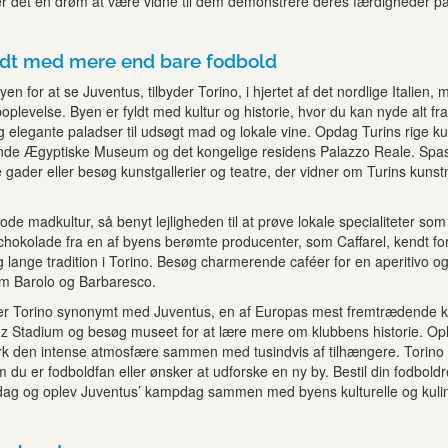
er det en drøm at være vidne til dem demonstrere deres færdigheder p
yldt med mere end bare fodbold
n for at se Juventus, tilbyder Torino, i hjertet af det nordlige Italien, 
levelse. Byen er fyldt med kultur og historie, hvor du kan nyde alt fra
elegante paladser til udsøgt mad og lokale vine. Opdag Turins rige ku
nde Ægyptiske Museum og det kongelige residens Palazzo Reale. Spa
ader eller besøg kunstgallerier og teatre, der vidner om Turins kunst
gode madkultur, så benyt lejligheden til at prøve lokale specialiteter som
 chokolade fra en af byens berømte producenter, som Caffarel, kendt for
g lange tradition i Torino. Besøg charmerende caféer for en aperitivo o
om Barolo og Barbaresco.
 er Torino synonymt med Juventus, en af Europas mest fremtrædende k
nz Stadium og besøg museet for at lære mere om klubbens historie. Op
 den intense atmosfære sammen med tusindvis af tilhængere. Torino
m du er fodboldfan eller ønsker at udforske en ny by. Bestil din fodboldr
dag og oplev Juventus’ kampdag sammen med byens kulturelle og kuli