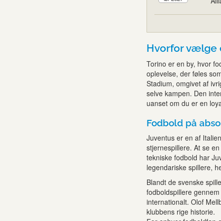
All
Hvorfor vælge e
Torino er en by, hvor f
oplevelse, der føles som
Stadium, omgivet af ivri
selve kampen. Den inte
uanset om du er en loyal
Fodbold på abso
Juventus er en af Itali
stjernespillere. At se 
tekniske fodbold har Ju
legendariske spillere, h
Blandt de svenske spille
fodboldspillere gennem 
internationalt. Olof Mell
klubbens rige historie.