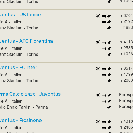
1026
ianz Stadium - Torino
fr
ventus - US Lecce
3701
fr
2192
ie A - Italien
fr
683
ianz Stadium - Torino
fr
ventus - AFC Fiorentina
4113
fr
2535
ie A - Italien
fr
1026
ianz Stadium - Torino
fr
ventus - FC Inter
6514
fr
4799
ie A - Italien
fr
2603
ianz Stadium - Torino
fr
rma Calcio 1913 - Juventus
Foresp
Foresp
ie A - Italien
Foresp
dio Ennio Tardini - Parma
ventus - Frosinone
4318
fr
2466
ie A - Italien
fr
1026
fr