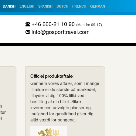
DANISH
ENGLISH
SPANISH
DUTCH
FRENCH
GERMAN
+46 660-21 10 90
(Man-fre 09-17)
info@gosporttravel.com
Officiel produktaftale:
Gennem vores aftaler, som i mange
tilfælde er de største på markedet,
tilbyder vi dig 100% tillid ved
bestilling af din billet. Sikre
en
leverancer, udvalgte pladser og
tur
mulighed for gæstfrihed giver dig
l
altid værdi for pengene.