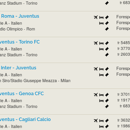
683
ianz Stadium - Torino
fr
 Roma - Juventus
Foresp
Foresp
ie A - Italien
Foresp
dio Olimpico - Rom
ventus - Torino FC
5485
fr
3770
ie A - Italien
fr
2603
ianz Stadium - Torino
fr
 Inter - Juventus
Foresp
Foresp
ie A - Italien
 Siro/Stadio Giuseppe Meazza - Milan
ventus - Genoa CFC
3701
fr
1917
ie A - Italien
fr
683
ianz Stadium - Torino
fr
ventus - Cagliari Calcio
3632
fr
1986
ie A - Italien
fr