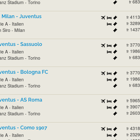
683
ianz Stadium - Torino
fr
 Milan - Juventus
4113
fr
3289
ie A - Italien
fr
1437
 Siro - Milan
fr
ventus - Sassuolo
3770
fr
1986
ie A - Italien
fr
683
ianz Stadium - Torino
fr
ventus - Bologna FC
3770
fr
1986
ie A - Italien
fr
683
ianz Stadium - Torino
fr
ventus - AS Roma
5965
fr
3907
ie A - Italien
fr
2603
ianz Stadium - Torino
fr
ventus - Como 1907
4318
fr
2329
ie A - Italien
fr