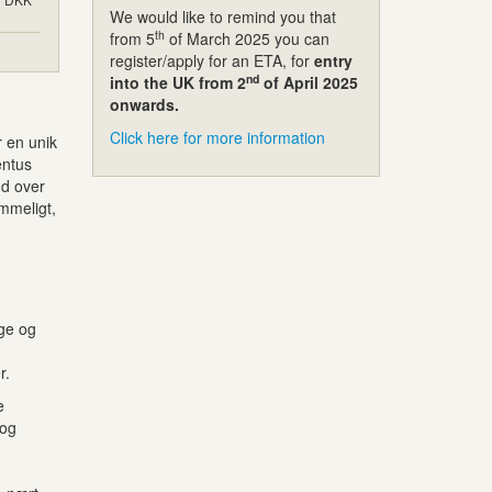
We would like to remind you that
th
from 5
of March 2025 you can
register/apply for an ETA, for
entry
nd
into the UK from 2
of April 2025
onwards.
Click here for more information
r en unik
entus
ud over
mmeligt,
ige og
r.
e
 og