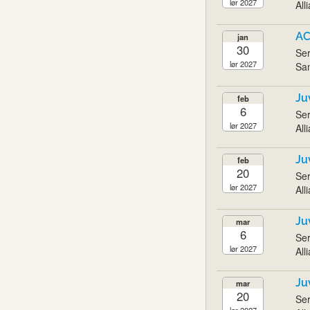
lør 2027
All
AC
jan
30
Ser
lør 2027
San
Ju
feb
6
Ser
lør 2027
All
Ju
feb
20
Ser
lør 2027
All
Ju
mar
6
Ser
lør 2027
All
Ju
mar
20
Ser
lør 2027