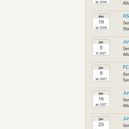
lør 2026
All
AS
dec
19
Ser
lør 2026
Sta
Ju
jan
5
Ser
tir 2027
All
FC
jan
9
Ser
lør 2027
San
Ju
jan
16
Ser
lør 2027
All
Ju
jan
23
Ser