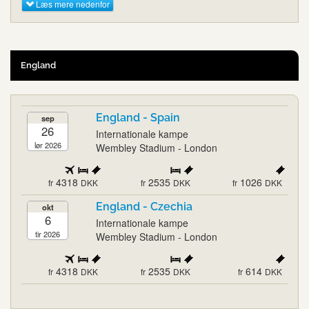
Læs mere nedenfor
England
England - Spain
sep
26
Internationale kampe
lør 2026
Wembley Stadium - London
4318
2535
1026
fr
DKK
fr
DKK
fr
DKK
England - Czechia
okt
6
Internationale kampe
tir 2026
Wembley Stadium - London
4318
2535
614
fr
DKK
fr
DKK
fr
DKK