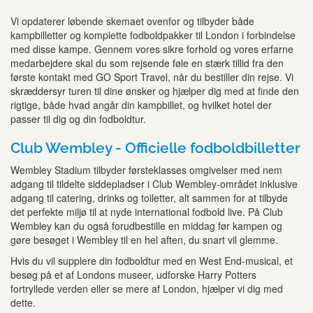
Vi opdaterer løbende skemaet ovenfor og tilbyder både
kampbilletter og komplette fodboldpakker til London i forbindelse
med disse kampe. Gennem vores sikre forhold og vores erfarne
medarbejdere skal du som rejsende føle en stærk tillid fra den
første kontakt med GO Sport Travel, når du bestiller din rejse. Vi
skræddersyr turen til dine ønsker og hjælper dig med at finde den
rigtige, både hvad angår din kampbillet, og hvilket hotel der
passer til dig og din fodboldtur.
Club Wembley - Officielle fodboldbilletter
Wembley Stadium tilbyder førsteklasses omgivelser med nem
adgang til tildelte siddepladser i Club Wembley-området inklusive
adgang til catering, drinks og toiletter, alt sammen for at tilbyde
det perfekte miljø til at nyde international fodbold live. På Club
Wembley kan du også forudbestille en middag før kampen og
gøre besøget i Wembley til en hel aften, du snart vil glemme.
Hvis du vil supplere din fodboldtur med en West End-musical, et
besøg på et af Londons museer, udforske Harry Potters
fortryllede verden eller se mere af London, hjælper vi dig med
dette.